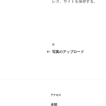
レス、サイトを保存する。
投
過
前
稿
去
写真のアップロード
の
ナ
投
ビ
稿
ゲ
ー
シ
アクセス
ョ
本部