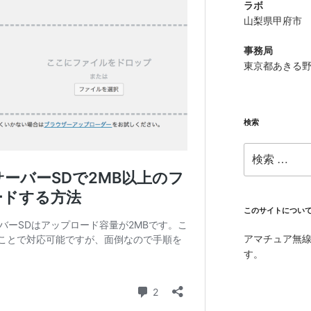
ラボ
山梨県甲府市
事務局
東京都あきる
検索
検
索:
このサイトについ
アマチュア無
す。