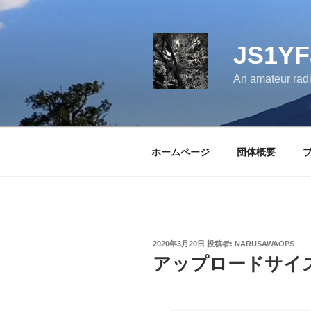
コ
ン
テ
JS1
ン
ツ
An amateur radi
へ
ス
キ
ッ
ホームページ
団体概要
プ
投
2020年3月20日
投稿者:
NARUSAWAOPS
稿
アップロードサイ
日: