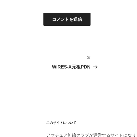
次
次
の
WIRES-X元祖PDN
投
稿
このサイトについて
アマチュア無線クラブが運営するサイトになり