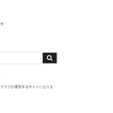
野市
検
索
て
線クラブが運営するサイトになりま