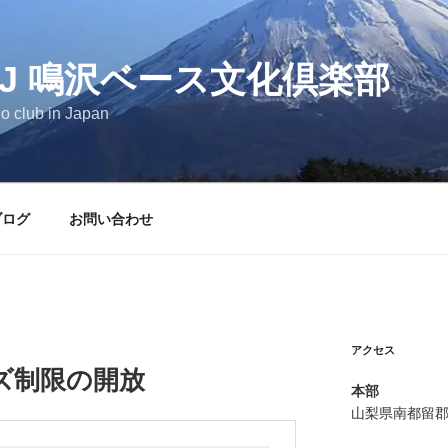
YFJ 鳴沢ベース文化倶楽部
o club in Japan
ブログ
お問い合わせ
アクセス
ズ制限の開放
本部
山梨県南都留