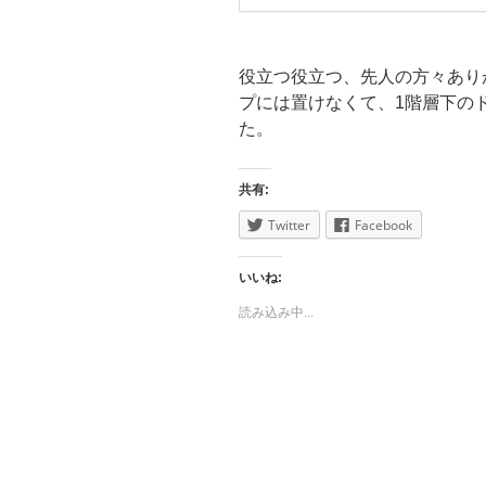
役立つ役立つ、先人の方々あり
プには置けなくて、1階層下の
た。
共有:
Twitter
Facebook
いいね:
読み込み中...