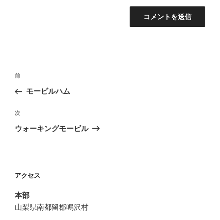
投
過
前
稿
去
モービルハム
ナ
の
ビ
投
次
次
稿
ゲ
の
ウォーキングモービル
投
ー
稿
シ
ョ
アクセス
ン
本部
山梨県南都留郡鳴沢村