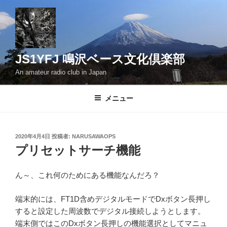
コ
ン
テ
ン
ツ
JS1YFJ 鳴沢ベース文化倶楽部
へ
An amateur radio club in Japan
ス
キ
メニュー
ッ
プ
投
2020年4月4日
投稿者:
NARUSAWAOPS
稿
プリセットサーチ機能
日:
ん～、これ何のためにある機能なんだろ？
端末的には、FT1D含めデジタルモードでDxボタン長押し
すると設定した周波数でデジタル接続しようとします。
端末側ではこのDxボタン長押しの機能選択としてマニュ