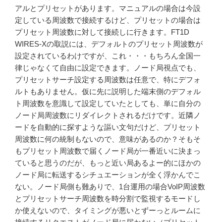
アルとプリセットがあります。マニュアルの場合は今設
定している周波数で接続するけど、プリセットの場合は
プリセット周波数に対して接続しに行きます。FT1D
WIRES-Xの取説には、デフォルトのプリセット周波数が
設定されているわけですが、これ・・・もちろん全国一
律じゃなくて自由に設定できます。ノード局視点でも、
プリセットサーチ設定する周波数は任意で、特にデフォ
ルトもありません。仮に先に説明した端末側のデフォル
ト周波数を意識して設定していたとしても、単に自分の
ノード局周波数にリダイレクトされるだけです。近隣ノ
ードを自動的に探すような謳い文句だけど、プリセット
周波数に何の統制もないので、意味があるのか？そもそ
もプリセット周波数で届くノード局が一番近いに決まっ
ていると思うのだが、もっと近い局あるよー的にほかの
ノード局に転送するシチュエーションが全く浮かんでこ
ない。ノード局側も難ありで、1台運用の場合VoIP周波数
とプリセットサーチ周波数を時分割で監視するモードし
か使えないので、タイミングが悪いとずーっとルームに